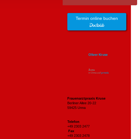
Termin online buchen
Oliver Kruse
Ärzte
in Unna auf
jameda
Frauenarztpraxis Kruse
Berliner Allee 20-22
59425 Unna
Telefon
+49 2303 2477
Fax
+49 2303 2478