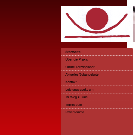
Startseite
Über die Praxis
Online Terminplaner
Aktuelles/Jobangebote
Kontakt
Leistungsspektrum
Ihr Weg zu uns
Impressum
Patienteninfo