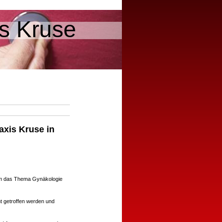
is Kruse
axis Kruse in
 um das Thema Gynäkologie
ht getroffen werden und